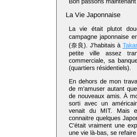
Bon passons maintenant 
La Vie Japonnaise
La vie était plutot dou
campagne japonnaise e
(奈良). J’habitais à
Taka
petite ville assez tr
commerciale, sa banque
(quartiers résidentiels).
En dehors de mon travai
de m’amuser autant que 
de nouveaux amis. À mo
sorti avec un améric
venait du
MIT
. Mais e
connaitre quelques Japon
C’était vraiment une e
une vie là-bas, se refaire